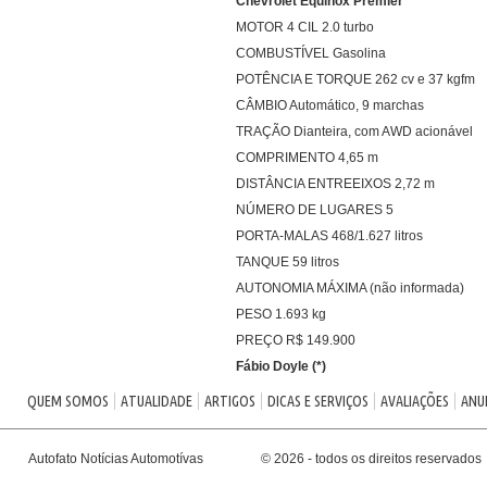
Chevrolet Equinox Premier
MOTOR 4 CIL 2.0 turbo
COMBUSTÍVEL Gasolina
POTÊNCIA E TORQUE 262 cv e 37 kgfm
CÂMBIO Automático, 9 marchas
TRAÇÃO Dianteira, com AWD acionável
COMPRIMENTO 4,65 m
DISTÂNCIA ENTREEIXOS 2,72 m
NÚMERO DE LUGARES 5
PORTA-MALAS 468/1.627 litros
TANQUE 59 litros
AUTONOMIA MÁXIMA (não informada)
PESO 1.693 kg
PREÇO R$ 149.900
Fábio Doyle (*)
QUEM SOMOS
ATUALIDADE
ARTIGOS
DICAS E SERVIÇOS
AVALIAÇÕES
ANU
Autofato Notícias Automotívas
© 2026 - todos os direitos reservados