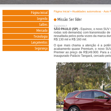
Página Inicial
»
Atualidades automotivas - Auto 
Página Inícial
Segredo
Missão: Ser líder
Salões
31/10/2017
SÃO PAULO (SP) -
Equinox, o novo SUV C
Mercado
rodas sob demanda) com transmissão de 9 
ressaltada pelos porta vozes da marca dura
Tecnologia
R$ 130 mil e R$ 160 mil.
Lançamentos
O que mais chama a atenção é a potênc
Segurança
acabamento quase Premium, o novo SUV 
Premier ao preço de R$149.900. Para a 
inaugurado Palácio Tangará, cercado pelo 