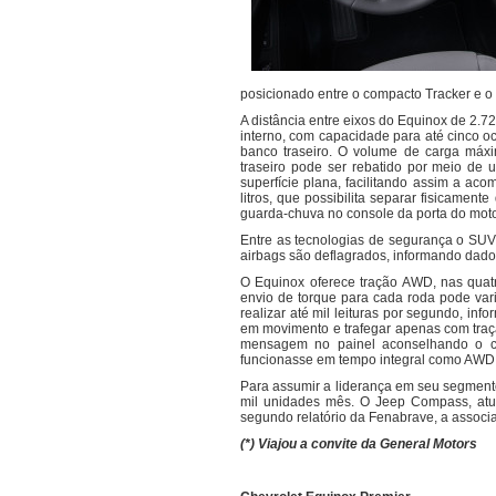
posicionado entre o compacto Tracker e o t
A distância entre eixos do Equinox de 2.
interno, com capacidade para até cinco oc
banco traseiro. O volume de carga máxi
traseiro pode ser rebatido por meio de 
superfície plana, facilitando assim a ac
litros, que possibilita separar fisicame
guarda-chuva no console da porta do moto
Entre as tecnologias de segurança o SUV
airbags são deflagrados, informando dado
O Equinox oferece tração AWD, nas quatr
envio de torque para cada roda pode vari
realizar até mil leituras por segundo, i
em movimento e trafegar apenas com traçã
mensagem no painel aconselhando o con
funcionasse em tempo integral como AWD,
Para assumir a liderança em seu segmento
mil unidades mês. O Jeep Compass, atua
segundo relatório da Fenabrave, a assoc
(*) Viajou a convite da General Motors